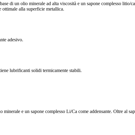
 un olio minerale ad alta viscosità e un sapone complesso litio/calci
 ottimale alla superficie metallica.
te adesivo.
lubrificanti solidi termicamente stabili.
nerale e un sapone complesso Li/Ca come addensante. Oltre al sapone e 