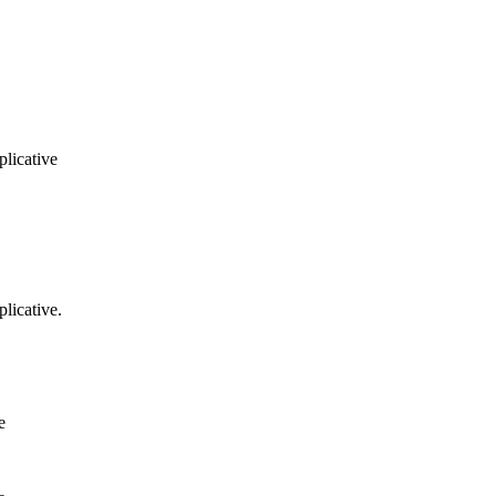
plicative
licative.
e