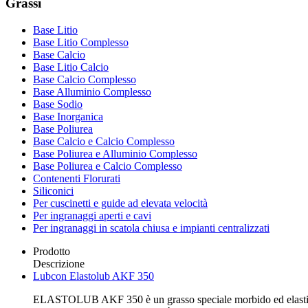
Grassi
Base Litio
Base Litio Complesso
Base Calcio
Base Litio Calcio
Base Calcio Complesso
Base Alluminio Complesso
Base Sodio
Base Inorganica
Base Poliurea
Base Calcio e Calcio Complesso
Base Poliurea e Alluminio Complesso
Base Poliurea e Calcio Complesso
Contenenti Florurati
Siliconici
Per cuscinetti e guide ad elevata velocità
Per ingranaggi aperti e cavi
Per ingranaggi in scatola chiusa e impianti centralizzati
Prodotto
Descrizione
Lubcon Elastolub AKF 350
ELASTOLUB AKF 350 è un grasso speciale morbido ed elastico co