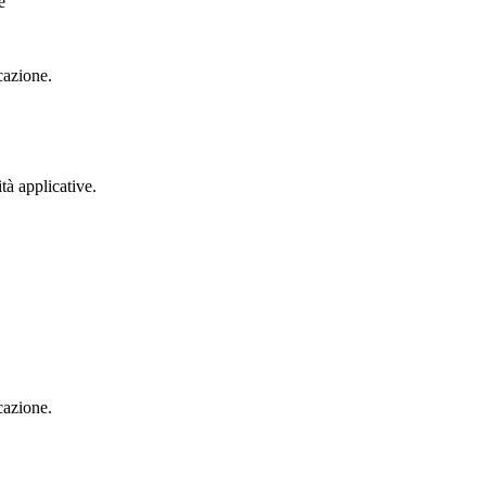
e
cazione.
à applicative.
cazione.